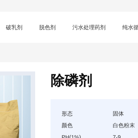
破乳剂
脱色剂
污水处理药剂
纯水
除磷剂
形态
固体
颜色
白色粉末
PH(1%)
7-9