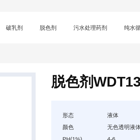
破乳剂
脱色剂
污水处理药剂
纯水
脱色剂WDT1
形态
液体
颜色
无色透明液
PH(1%)
4-6