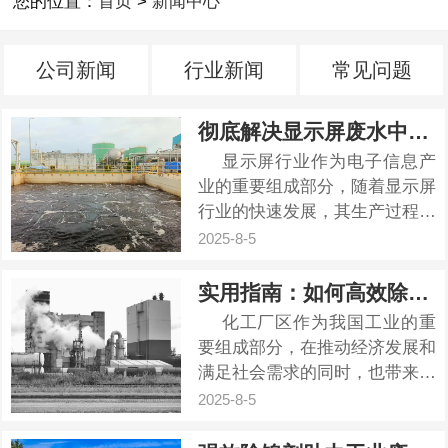
您的位置：
首页
>
新闻中心
公司新闻
行业新闻
常见问题
彻底解决显示屏废水中的氟污染
显示屏行业作为电子信息产
业的重要组成部分，随着显示屏
行业的快速发展，其生产过程中
会产生大量的废水，所以废水处
2025-8-5
理成为了一个亟待解决的问题。
这些废水中含有多种污染物，其
实用指南：如何高效除臭化工厂区
中氟化物对环境和人体健康具有
化工厂区作为我国工业的重
较大的危害。所以氟化物的去除
要组成部分，在推动经济发展和
是废水处理的关键环节，可以使
满足社会需求的同时，也带来了
用除...
环境污染问题。其中，臭气污染
2025-8-5
是化工厂区常见的环境问题之
一。化工厂区在生产过程中会产