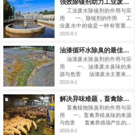
强效除镍剂助力工业废水处理，环保又省钱
生大量的臭气，这些臭气对周边
工业废水除镍剂的作用与应
环境和居民的生活造成了严重的
用 一、除镍剂的作用 工
影响。传统的除臭方法如活性炭
业废水中的镍是一种有害重金
吸附、...
属，过量排放会对环境和人体...
2025-8-1
油漆循环水除臭的最佳解决方案
油漆废水除臭剂的作用与应
用 一、油漆废水臭味的来
源与危害 油漆废水主要来源
于涂装、喷漆、印刷等行业，含
2025-8-1
有苯系物、...
解决异味难题，畜禽除臭剂让养殖更安心
畜禽植物除臭剂的作用与应
用 一、畜禽养殖臭味的来源
与危害 畜禽养殖场产生的恶
臭气体主要来源于粪便、饲料残
2025-8-1