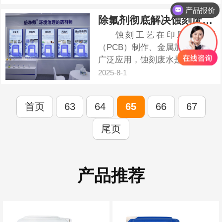
渣、尿液等有机物的分...
产品报价
除氟剂彻底解决蚀刻废水氟污染
蚀刻工艺在印刷电路板
（PCB）制作、金属加工等行业
广泛应用，蚀刻废水是在蚀刻工
艺过程中产生的废水，在这个过
2025-8-1
程中，使用各种化学药剂对材料
进行蚀刻，这些化学药剂与被蚀
首页
63
64
65
66
67
刻材料发生反应后，会形成含有
多种污染物的废水，这就是蚀刻
尾页
废水。 &n...
产品推荐