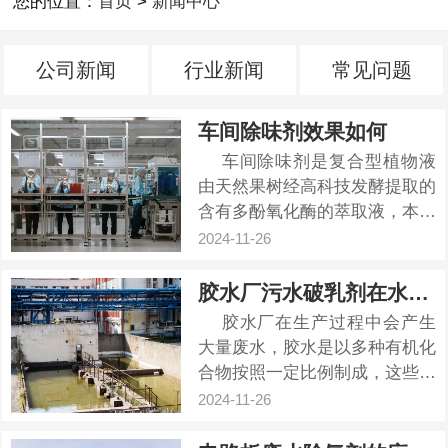
您的位置：
首页
>
新闻中心
公司新闻
行业新闻
常见问题
车间除味剂效果如何
车间除味剂是复合型植物液
由天然果树经高科技发酵提取的
含有多酚氧化酶的萃取液，本产
品含有能够分解有机物和无机物
2024-11-26
的特殊功能，通过氧化作用自然
降解气体并减少引起微生物的气
胶水厂污水破乳剂在水处理中的作用
体，如氨气、二氧化硫气体和硫
胶水厂在生产过程中会产生
醇等物质。 车...
大量废水，胶水是以多种有机化
合物按照一定比例制成，这些含
有大量有机物的废水如果排入自
2024-11-26
然水体必然会造成严重污染，产
生的废水其主要成分是COD、