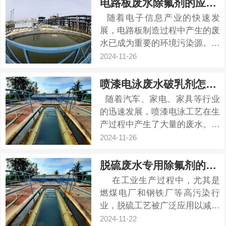
电路板废水除氟剂的应用效果
SS，不能直接排放。而且废水
随着电子信息产业的快速发
中含有有很多的易沉淀的大颗粒
展，电路板制造过程中产生的废
凝胶以及与水难以分离的细粒凝
水已成为重要的环境污染源。其
胶。...
中，氟化物含量超标是电路板废
2024-11-26
水处理的一大难题。 电路板
制造过程中，氟化物主要来源于
喷漆电泳废水破乳剂怎么选择
光阻剂、清洗剂等化学原料。氟
随着汽车、家电、家具等行业
化物含量超标会对水生生态环境
的迅速发展，喷漆电泳工艺在生
造成严重危害...
产过程中产生了大量的废水。这
些废水含有大量的油、漆、颜料
2024-11-26
等有机物，以及悬浮颗粒，其中
油水分离成为废水处理的关键步
脱硫废水专用除氟剂的作用与工艺流程
骤。喷漆电泳废水破乳剂作为处
在工业生产过程中，尤其是
理电泳废水的有效方法，其性能
燃煤电厂和钢铁厂等高污染行
直接影响到废水处理的效果和成
业，脱硫工艺被广泛应用以减少
本。 ...
二氧化硫（SO₂）排放。尽管脱
2024-11-22