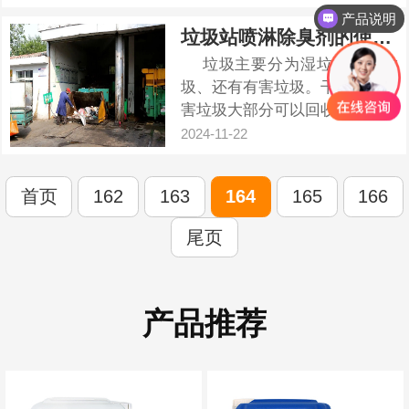
硫工艺有效地控制了SO₂排放，
产品说明
但同时也产生了大量的脱硫废
垃圾站喷淋除臭剂的使用方法
水。这些废水中含有多种污染
垃圾主要分为湿垃圾、干垃
物，其中氟化物（F⁻）是主要的
圾、还有有害垃圾。干垃圾和有
污染成分之一。脱硫废水专用除
害垃圾大部分可以回收同时不易
氟剂...
腐烂,造成恶臭问题。湿垃圾(有
2024-11-22
机垃圾)在有机垃圾加工利用厂
被加工成有机肥或有机复合肥,
首页
162
163
164
165
166
用于绿化或农业施肥。湿垃圾容
易腐烂,在垃圾站处理过程中会
尾页
产生异臭味,这类物质主要是硫
化...
产品推荐