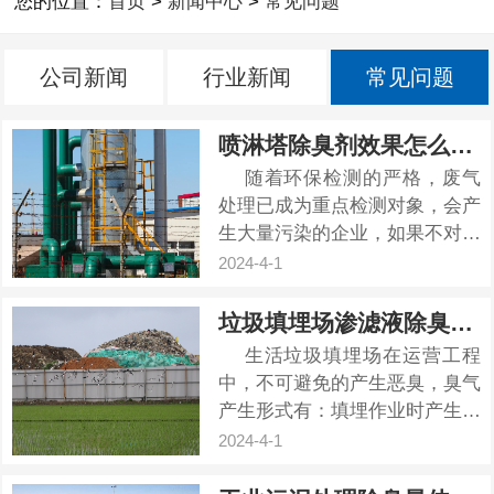
您的位置：
首页
>
新闻中心
>
常见问题
公司新闻
行业新闻
常见问题
喷淋塔除臭剂效果怎么样？
随着环保检测的严格，废气
处理已成为重点检测对象，会产
生大量污染的企业，如果不对废
气进行有效处理，从而面临巨额
2024-4-1
罚款，那么如何才能彻底解决废
气问题呢，喷淋塔废水除臭是关
垃圾填埋场渗滤液除臭方案
键。 喷淋塔在中国被广泛应
生活垃圾填埋场在运营工程
用于工业废气处理...
中，不可避免的产生恶臭，臭气
产生形式有：填埋作业时产生的
垃圾恶臭、填埋场自身产生的恶
2024-4-1
臭和渗滤液输送和处理产生的恶
臭。垃圾渗滤液是指来源于垃圾