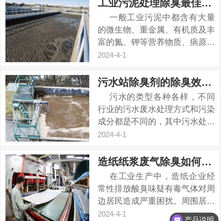
工业污泥处理除臭最佳方法
填埋场中垃圾本身含有的水分、
一般工业污泥中都含有大量
进入填埋场的雨雪水及其他水
的微生物、重金属、有机质及丰
分，扣除垃圾、覆土层的饱和持
富的氮、钾等营养物质、病原微
水量，...
生物和有机物等。能生产出大量
2024-4-1
的硫化氢、氨气、甲硫醇、甲硫
醚等有毒气体。严重影响环境和
污水站除臭剂的除臭效果怎样？
人类的生活健康。如果让污泥裸
污水的类型各种各样，不同
露在生活中会造成很大的危害，
行业的污水废水处理方式和污染
对大气的污染也是影响的，如果
成分都是不同的，其中污水处理
时间...
的污水站是问题较为复杂的，污
2024-4-1
水来源不同，产生的气味多样，
导致污水站的气味刺鼻难闻，污
造纸纸浆废气除臭如何解决？
水站臭味如何清除？下面我们了
在工业生产中，造纸企业经
解下污水站除臭剂的作用。 ...
常性排放酸臭味疑有毒气体对周
边居民造成严重困扰。周围居民
向有关部门投诉对造纸企业来说
2024-4-1
产品说明