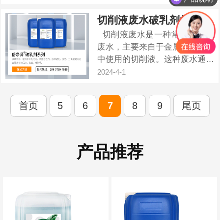
也面临着很大的压力。那么控制
臭味排放，甚至从源头解决臭味
切削液废水破乳剂的使用？
的产生是造纸企业急需要解决的
切削液废水是一种常见的工业
问题。 我司技...
废水，主要来自于金属加工过程
中使用的切削液。这种废水通常
含有高浓度的乳化油、表面活性
2024-4-1
剂、重金属离子等污染物，处理
难度较大。破乳剂作为一种有效
首页
5
6
7
8
9
尾页
的废水处理剂，在切削液废水处
理中发挥着重要作用。以下将详
细阐述使用破乳剂处理切削液废
水的好处。一、破乳剂的基本...
产品推荐