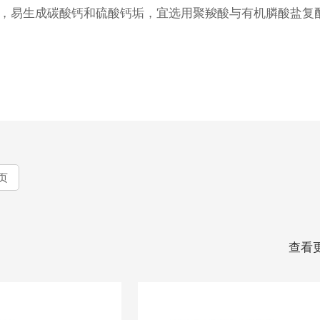
0℃，易生成碳酸钙和硫酸钙垢，宜选用聚羧酸与有机膦酸盐复
页
查看