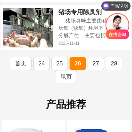
综合判断，盲目投加易导致成本
产品说明
浪费或处理不达标，科学控量需
猪场专用除臭剂
遵循“按磷定剂、按需调整”原
猪场臭味主要由猪的粪尿在
则。​ 投放量...
厌氧（缺氧）环境下，被微生物
分解产生，主要包括： 氨气
（NH₃）：刺鼻气味，主要来自
2025-11-11
尿素的分解。对猪的呼吸道健康
危害极大，也会影响饲养员健
首页
24
25
26
27
28
康。 &n...
尾页
产品推荐