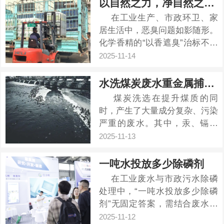
以自然之力，净自然之味——揭秘新一代植物型除臭剂
的生物除臭剂厂家？ ...
在工业生产、市政环卫、家
居生活中，恶臭问题如影随形。
化学香精的“以香遮臭”治标不治
本，而强氧化性除臭剂则可能带
2025-11-14
来二次刺激与安全风险。我们是
否有一种更安全、更彻底、更环
水洗煤炭废水重金属捕捉剂
保的解决方案？ 答案是肯定
煤炭洗选在提升煤质的同
的。新一代植物...
时，产生了大量成分复杂、污染
严重的废水。其中，汞、镉、
铅、铬、砷等多种重金属离子是
2025-11-13
导致废水毒性的核心，也是环保
验收的“重灾区”。传统处理方法
一吨水投放多少除磷剂
往往束手无策，难以稳定达标。
在工业废水与市政污水除磷
如何破解这一难题？ &nbs...
处理中，“一吨水投放多少除磷
剂”无固定答案，需结合废水含
磷浓度、除磷剂类型及水质特性
2025-11-12