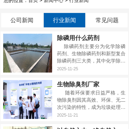
您的位置：
首页
>
新闻中心
>
行业新闻
公司新闻
行业新闻
常见问题
除磷用什么药剂
除磷药剂主要分为化学除磷
药剂、生物除磷药剂和新型复合
除磷药剂三大类，其中化学除磷
药剂应用最广泛，生物药剂多用
2025-11-25
于协同处理，复合药剂则兼顾高
效与环保，具体选型需结合水质
生物除臭剂厂家
（如磷浓度、pH值、是否含干
随着环保要求日益严格，生
扰离子）、处理工艺（市政污
物除臭剂因其高效、环保、无二
水、工业废水、深度处理等）和
次污染的特性，成为垃圾处理、
达标要...
养殖、污水污泥等领域的首选。
2025-11-21
然而，市场上厂家众多，产品质
量参差不齐。如何找到一家靠谱