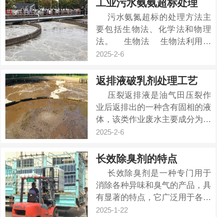
工业污水氨氨超标处理
的毒性和难以生物降解性，对环
污水氨氮超标的处理方法主
境和人类健康造成威胁。这些废
要包括生物法、化学法和物理
水主要来源于洗矿废水‌、破碎系
法。‌ 生物法 生物法利用微
统废...
生物的代谢作用将氨氮转化为无
2025-2-6
害的氮气。这种方法环保、经济
且可持续。具体步骤包括：‌...
返排液破乳剂处理工艺
压裂返排液是油气田压裂作
业后返排出的一种含有固相的液
体，该类作业废水主要成分为瓜
胶、防腐剂、破胶剂、石油类及
2025-2-6
其它各种化学添加剂，存在水资
源消耗大、废水产生量大、废水
长效除臭剂的特点
组分复杂等特点，具有“三
长效除臭剂是一种专门用于
高”（高COD值，高稳定性，高
消除各种异味和臭气的产品，具
粘度）特征，如果不经过处理而
有显著的特点，它广泛用于各种
直接外...
场合和环境中。 其首要特点
2025-1-22