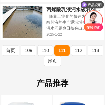
产品说明
是强效除臭。长效除臭剂具有高
度有效的除臭效果，能够迅速中
产品报价
丙烯酸乳液污水破乳剂的作用与特点
和并去除各种臭味分子，如氨
随着工业化的快速发展，丙烯
气、硫化氢等。它的...
酸乳液的生产逐渐增多，产生的
污水问题也日益突出。其中，破
乳问题成为污水处理的关键环
2025-1-22
节。本文将介绍一种高效的丙烯
酸乳液污水破乳剂，以帮助解决
首页
109
110
111
112
113
这一难题。 一、丙烯酸乳液
污水特点 &nbs...
尾页
产品推荐