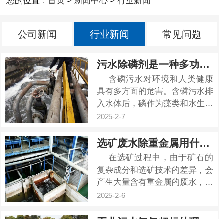
您的位置：
首页
>
新闻中心
>
行业新闻
公司新闻
行业新闻
常见问题
污水除磷剂是一种多功能高效除磷剂
含磷污水对环境和人类健康
具有多方面的危害。含磷污水排
入水体后，磷作为藻类和水生植
物生长的关键营养元素，会引发
2025-2-7
藻类和其他水生植物的大量繁
殖，导致水体富营养化。总磷超
选矿废水除重金属用什么药剂
标可能导致饮用水中磷含量过
在选矿过程中，由于矿石的
高，影响人体对钙的吸收，导致
复杂成分和选矿技术的差异，会
骨质疏松等疾病。污水除磷剂是
产生大量含有重金属的废水，如
一种用于...
矿石中的矿物质、泥沙和煤炭中
2025-2-6
的灰分、矿石中的脂肪酸、杂
酚、杂油、有机酸等，具有一定