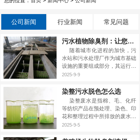
您的位置：
首页
>
新闻中心
>
公司新闻
公司新闻
行业新闻
常见问题
污水植物除臭剂：让您远离异味的环保选择
随着城市化进程的加快，污
水站和污水处理厂作为城市基础
设施的重要组成部分，其运行过
程中产生的恶臭问题日益严重。
2025-9-9
这不仅影响了周边居民的生活质
量，也对城市的生态环境造成了
染整污水脱色怎么选
负面影响。为了解决这一问题，
染整废水是指棉、毛、化纤
污水植物除臭剂作为一种绿色、
等纺织产品在预处理、染色、印
环保的解决方案，逐渐成为污水
花和整理过程中所排放的废水，
处理...
其成分复杂,主要是以芳烃和杂
2025-9-5
环化合物为母体，并带有显色基
因(如NN、NO)及极性基因(如-