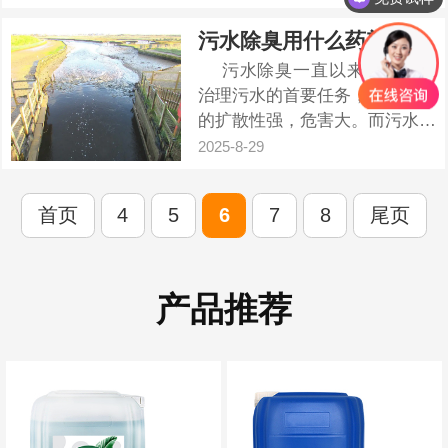
问题，它不仅影响环境和居民的
生活质量，还可能对人体健康造
污水除臭用什么药剂
成危害。喷淋塔作为一种常见的
污水除臭一直以来便是企业
生物除臭设备，通过生物降解作
治理污水的首要任务，由于臭味
用去除废气中的臭气成分，在去
的扩散性强，危害大。而污水中
除工...
的污染物质较多，主要包含：淀
2025-8-29
粉、蛋白质、糖类和矿物油等一
系列有机物质。污水发出臭味主
首页
4
5
6
7
8
尾页
要是因为有机物连续发酵从而造
成恶臭气体。 ...
产品推荐