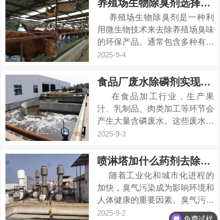
养殖场生物除臭剂选择那种？
SO3Na、-OH、-NH2)。这些有
养殖场生物除臭剂是一种利
机物分子具有浓度高，难降解物
用微生物技术来去除养殖场臭味
质多，色度高、毒...
的环保产品。通常包含多种有益
微生物，如乳酸菌、芽孢杆菌、
2025-9-4
光合菌、酵母菌等，还可能含有
多种酶、维生素、酸、微量元素
食品厂废水除磷剂实现废水达标排放
等辅助物质，这些成分能够促进
在食品加工行业，生产果
益生菌的生长和繁殖，提高除臭
汁、乳制品、肉类加工等环节会
效果。 &...
产生大量含磷废水。这些废水中
的磷主要来源于原料中的蛋白
2025-9-3
质、磷酸盐添加剂及清洗用水，
若直接排放，会导致水体富营养
喷淋塔加什么药剂去除臭气
化，引发蓝藻疯长，消耗水中溶
随着工业化和城市化进程的
解氧，造成鱼类死亡，破坏
加快，臭气污染成为影响环境和
aquatic生态系统。因此，高效
人体健康的重要因素。臭气污染
去除食...
是工业生产和城市生活中常见的
2025-9-2
免费试样