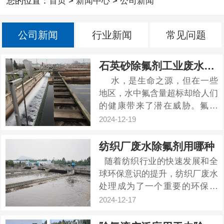
您的位置：
首页
>
新闻中心
>
公司新闻
公司新闻
行业新闻
常见问题
石英砂除氟剂工业废水处理
水，是生命之源，但在一些
地区，水中氟含量超标却给人们
的健康带来了潜在威胁。氟斑
牙、氟骨症等疾病困扰着当地居
2024-12-19
民，而石英砂除氟剂的出现，为
解决这一问题带来了曙
纺织厂废水除氟剂用哪种
光。 石英砂除氟剂，以其独
随着纺织行业的快速发展和全
特的物理和化学性质，成为了...
球环保意识的提升，纺织厂废水
处理成为了一个重要的环保议
题。纺织废水中含有多种污染
2024-12-17
物，其中氟化物是较为常见且难
以处理的一种。氟化物的超标排