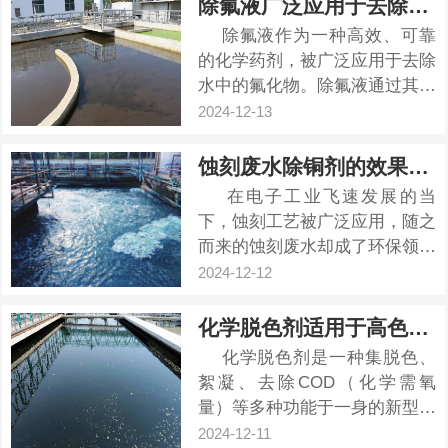
除氟液广泛应用于去除水中的氟化物
放不仅对水环境造成严重污染，
除氟液作为一种高效、可靠
还会对生态系统和人类健康构成
的化学药剂，被广泛应用于去除
威胁。为了有效去除纺织厂废水
水中的氟化物。除氟液通过其独
中的氟化物，可以使用纺织厂废
特的化学反应机制，能够快速、
2024-12-13
水...
有效地吸附并沉淀水中的氟化
物，从而降低水体中的氟离子浓
蚀刻废水除铜剂的效果怎么样
度。 除氟液沉降速率快，吸
在电子工业飞速发展的当
附效率快，去除率高...
下，蚀刻工艺被广泛应用，随之
而来的蚀刻废水却成了环保领域
的一大“心腹之患”。蚀刻废水中
2024-12-12
铜离子浓度高、成分复杂，倘若
未经有效处理肆意排放，对土
化学脱色剂适用于高色度废水的脱色处理
壤、水体以及生态系统的破坏力
化学脱色剂是一种集脱色、
不容小觑。而蚀刻废水除铜剂的
絮凝、去除COD（化学需氧
出现，宛如一盏明灯，为攻克这
量）等多种功能于一身的新型季
一难题...
胺型有机高分子絮凝剂。它主要
2024-12-11