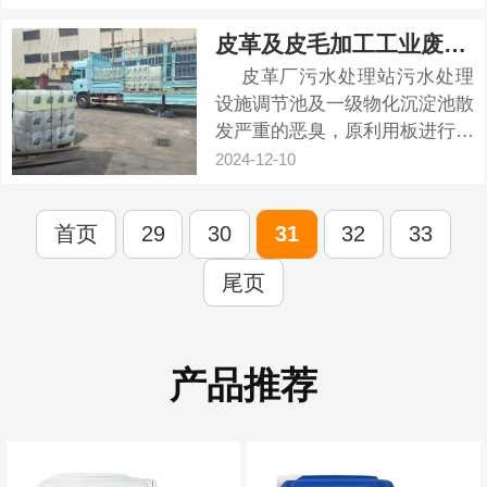
用于染料厂高色度废水的脱色处
理，适用于活性、酸性和分散染
皮革及皮毛加工工业废气除臭治理方案
料等可溶性染料废水的处理。此
皮革厂污水处理站污水处理
外，它还可以用于纺织、化工、
设施调节池及一级物化沉淀池散
焦化、造纸、印染、漂染、皮
发严重的恶臭，原利用板进行密
革、城市...
闭收集臭气利用碱液喷淋洗涤除
2024-12-10
臭，效果不佳。为使除臭系统外
排废气浓度达到《恶臭污染物排
首页
29
30
31
32
33
放标准》规定的排放标
准。 一、皮革厂污水处...
尾页
产品推荐