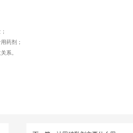
量；
专用药剂；
效关系。