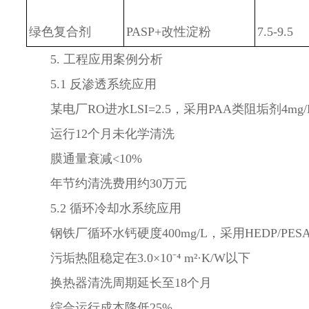
绿色复合剂
PASP+改性淀粉
7.5-9.5
5. 工程应用案例分析
5.1 反渗透系统应用
某电厂
RO进水LSI=2.5，采用PAA类阻垢剂4mg
运行
12个月未化学清洗
膜通量衰减
<10%
年节约清洗费用约
30万元
5.2 循环冷却水系统应用
钢铁厂循环水钙硬度
400mg/L，采用HEDP/PE
污垢热阻稳定在
3.0×10⁻⁴ m²·K/W以下
换热器清洗周期延长至
18个月
综合运行成本降低
25%