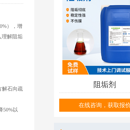
-50%），增
入理解阻垢
阻垢剂
方解石向疏
在线咨询，获取报
50%以
化工废水如何处理
破乳剂收到样品不会使用？