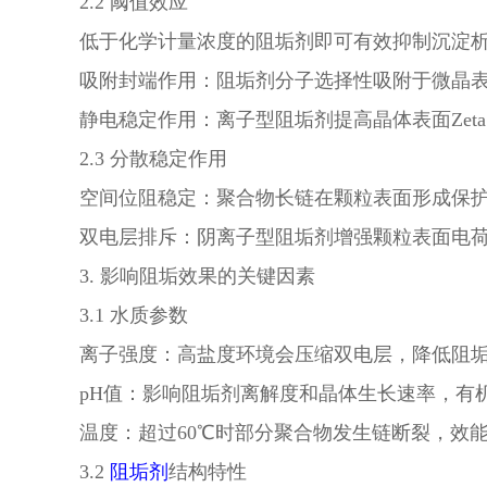
2.2 阈值效应
低于化学计量浓度的阻垢剂即可有效抑制沉淀
吸附封端作用：阻垢剂分子选择性吸附于微晶
静电稳定作用：离子型阻垢剂提高晶体表面
Ze
2.3 分散稳定作用
空间位阻稳定：聚合物长链在颗粒表面形成保
双电层排斥：阴离子型阻垢剂增强颗粒表面电
3. 影响阻垢效果的关键因素
3.1 水质参数
离子强度：高盐度环境会压缩双电层，降低阻
pH值：影响阻垢剂离解度和晶体生长速率，有机磷酸盐适
温度：超过
60℃时部分聚合物发生链断裂，效
3.2
阻垢剂
结构特性