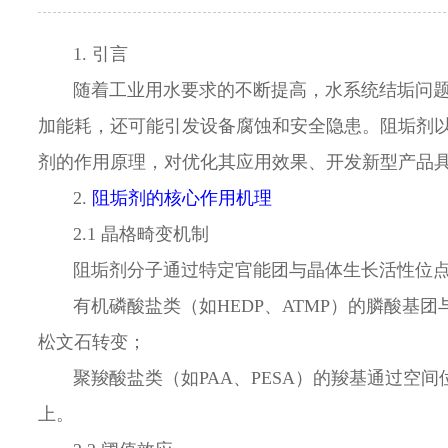
1. 引言
随着工业用水要求的不断提高，水系统结垢问
加能耗，还可能引发设备腐蚀和安全隐患。阻垢剂
剂的作用原理，对优化其应用效果、开发新型产品
2.
阻垢剂的核心作用机理
2.1 晶格畸变机制
阻垢剂分子通过特定官能团与晶体生长活性位
有机磷酸盐类（如
HEDP、ATMP）的膦酸基
松文石转变；
聚羧酸盐类（如
PAA、PESA）的羧基通过空
上。