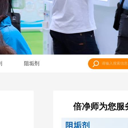
剂
阻垢剂
倍净师为您服