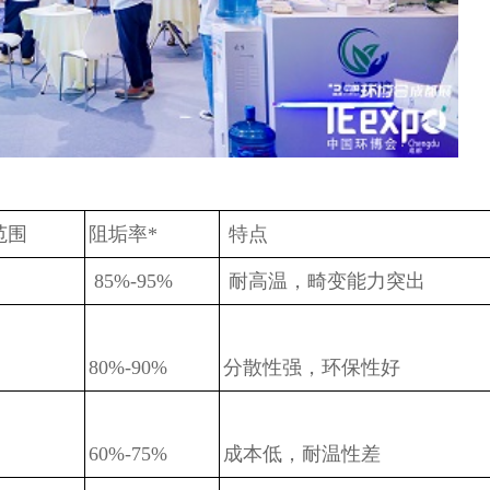
范围
阻垢率*
特点
85%-95%
耐高温，畸变能力突出
80%-90%
分散性强，环保性好
60%-75%
成本低，耐温性差