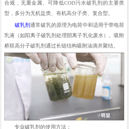
合规
，
无重金属、
可降
低
COD
污水破乳剂的主要类
型
，
多分为
无机盐类
、
有机高分子类
、
复合型
。
破乳剂
通常破乳的原理为
电荷中和适用于带电荷
乳液（如阳离子破乳剂处理阴离子乳化废水）。吸附
桥联高分子破乳剂通过长链结构吸附油滴并聚结。
专业破乳剂的使用方法：