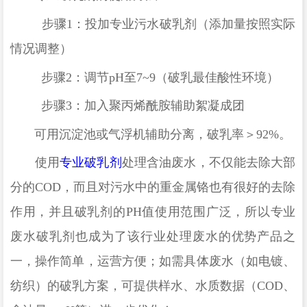
步骤
1
：投加
专业污水
破乳剂
（
添加量按照实际
情况调整
）
步骤
2
：调节
pH
至
7
~
9
（破乳最佳酸性环境）
步骤
3
：
加入聚丙烯酰胺辅助絮凝成团
可用沉淀池或
气浮机辅助分离，
破乳
率＞
92%
。
使用
专业破乳剂
处理含油废水，不仅能去除大部
分的
COD
，而且对污水中的
重金属铬
也有很好的去除
作用，并且破乳剂的
PH
值使用范围广泛，所以专业
废水破乳剂也成为了该行业处理废水的优势产品之
一，操作简单，运营方便；
如需具体废水（如电镀、
纺织）的破乳方案，可提供
样水、
水质数据（
COD
、