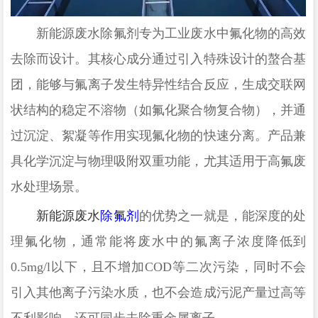
新能源废水除氟剂
专为工业废水中氟化物的高效
去除而设计。其核心成分通过引入特殊设计的
螯合基
团
，能够与氟离子发生特异性结合反应，生成交联网
状结构的稳定不溶物（如
氟化聚合物复合物
），并通
过沉淀、絮凝等作用实现氟化物的快速分离。产品兼
具化学沉淀与
物理吸附
双重功能，尤其适用于高氟废
水处理场景。
新能源废水
除氟剂
的优势之一就是，能深度的处
理氟化物，通常能将废水中的氟离子浓度降低到
0.5mg/l以下，且不增加COD等二次污染
，
同时不会
引入其他离子污染水质，也不会造成污泥产量过高等