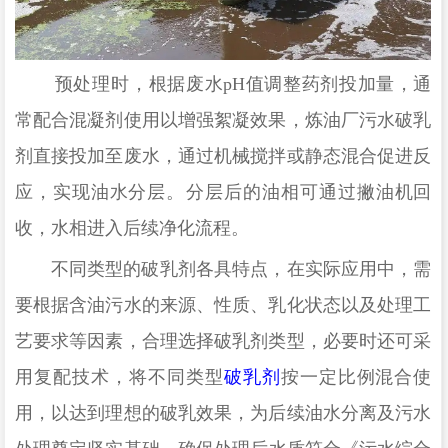
‌预处理
时
，
根据废水
pH值调整药剂投加量，通
常配合混凝剂使用以增强絮凝效果
，
炼油厂污水
破乳
剂直接投加至废水，通过机械搅拌或静态混合促进反
应，实现油水分层。
‌分层后的油相可通过撇油机回
收，水相进入后续净化流程
。
不同类型的破乳剂各具特点，在实际应用中，需
要根据含油污水的来源、性质、乳化状态以及处理工
艺要求等因素，合理选择破乳剂类型，必要时还可采
用复配技术，将不同类型
破乳剂
按一定比例混合使
用，以达到理想的破乳效果，为后续油水分离及污水