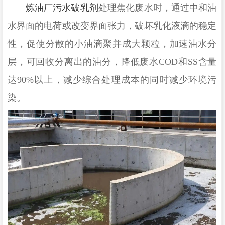
炼油厂污水破乳剂
处理焦化废水时，通过中和油
水界面的电荷或改变界面张力，破坏乳化液滴的稳定
性
，
促使分散的小油滴聚并成大颗粒，加速油水分
层
，
可回收分离出的油分，降低废水
COD和SS含量
达90%以上，减少综合处理成本
的同时
减少环境污
染
。