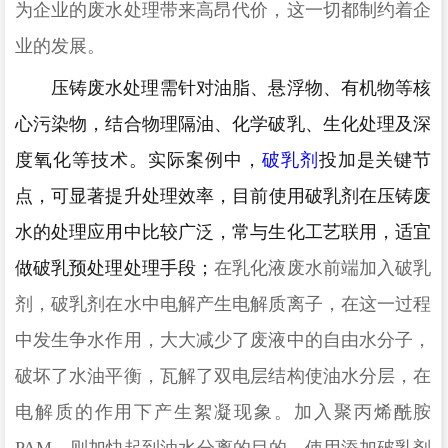
为企业的废水处理带来高昂代价，这一切都制约着企
业的发展。
压铸废水处理需针对油脂、悬浮物、有机物等核
心污染物，结合物理隔油、化学破乳、生化处理及深
度氧化等技术。实际案例中，
破乳剂
投加是关键节
点，可显著提升处理效率
，
目前
使用破乳剂
在
压铸废
水
的处理应用中比较广泛，常与生化工艺联用，适宜
做破乳
预处理
处理手段；
在乳化液废水前端加入破乳
剂，破乳剂在水中电解产生电解质离子，在这一过程
中发生争水作用，大大减少了废液中的自由水分子，
破坏了水油平衡，瓦解了双电层结构使油水分层，在
电解质的作用下产生絮凝现象。加入聚丙烯酰胺
PAM，则加快起到油水分离的目的。使用添加破乳剂