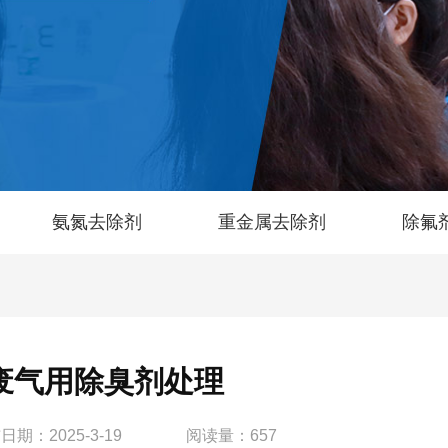
氨氮去除剂
重金属去除剂
除氟
废气用除臭剂处理
布
日期：2025-3-19
阅读量：
657