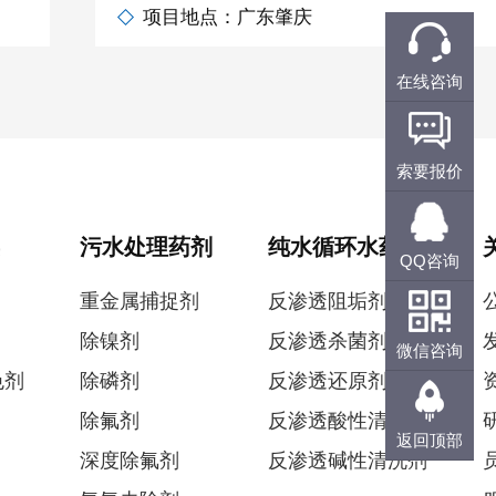
项目地点：广东肇庆
在线咨询
索要报价
污水处理药剂
纯水循环水药剂
QQ咨询
重金属捕捉剂
反渗透阻垢剂
除镍剂
反渗透杀菌剂
微信咨询
色剂
除磷剂
反渗透还原剂
除氟剂
反渗透酸性清洗剂
返回顶部
深度除氟剂
反渗透碱性清洗剂