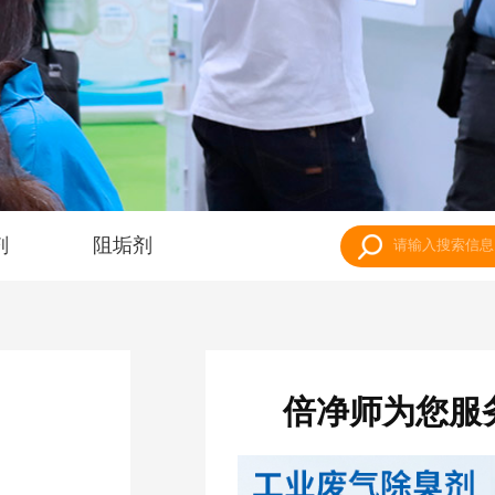
剂
阻垢剂
倍净师为您服