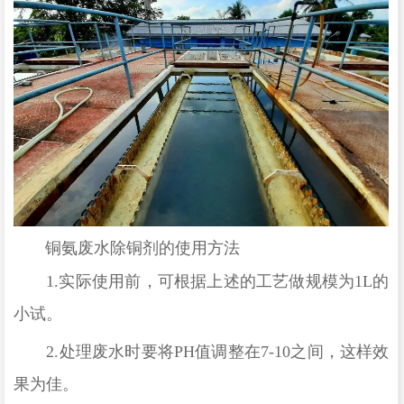
铜氨废水除铜剂的使用方法
1.
实际使用前，可根据上述的工艺做规模为
1L
的
小试。
2.
处理废水时要将
PH
值调整在
7-10
之间，这样效
果为佳。