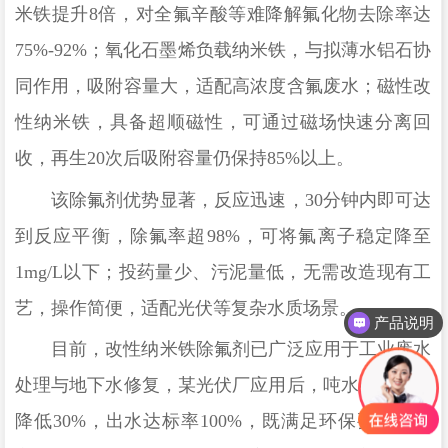
米铁提升8倍，对全氟辛酸等难降解氟化物去除率达
75%-92%；氧化石墨烯负载纳米铁，与拟薄水铝石协
同作用，吸附容量大，适配高浓度含氟废水；磁性改
性纳米铁，具备超顺磁性，可通过磁场快速分离回
收，再生20次后吸附容量仍保持85%以上。
该除氟剂优势显著，反应迅速，
30分钟内即可达
到反应平衡，除氟率超98%，可将氟离子稳定降至
1mg/L以下；投药量少、污泥量低，无需改造现有工
艺，操作简便，适配光伏等复杂水质场景。
产品说明
目前，
改性纳米铁除氟剂
已广泛应用于工业废水
处理与地下水修复，某光伏厂应用后，吨水处理成本
降低
30%，出水达标率100%，既满足环保要求，又